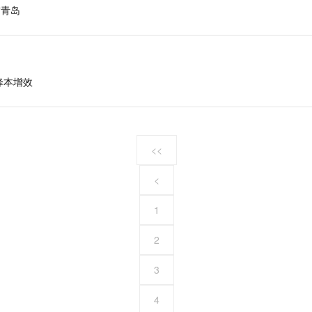
首青岛
进降本增效
<<
<
1
2
3
4